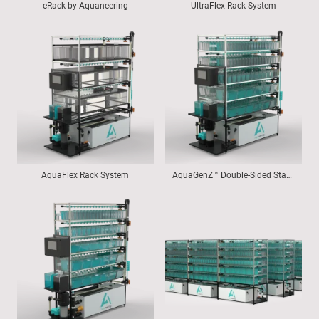
eRack by Aquaneering
UltraFlex Rack System
AquaFlex Rack System
AquaGenZ™ Double-Sided Stand-Alone Rack